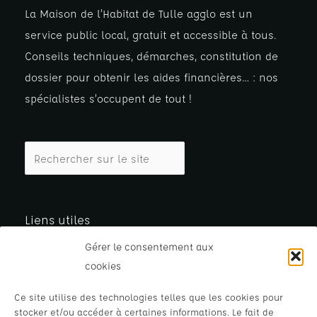
La Maison de l’Habitat de Tulle agglo est un
service public local, gratuit et accessible à tous.
Conseils techniques, démarches, constitution de
dossier pour obtenir les aides financières… : nos
spécialistes s’occupent de tout !
Liens utiles
Gérer le consentement aux
Je rénove
cookies
Je construis
J’adapte
Ce site utilise des technologies telles que les cookies pour
stocker et/ou accéder à certaines informations. Le fait de
Mes Services