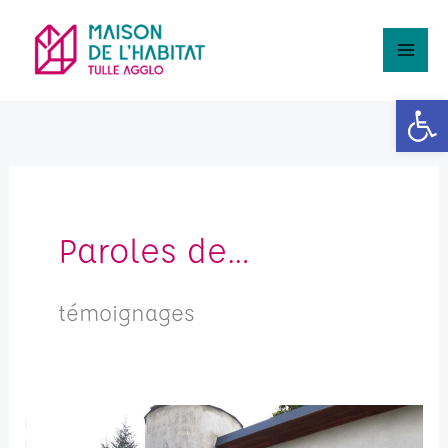
Aller
Rechercher
au
contenu
Ouv
Paroles de…
témoignages
Un