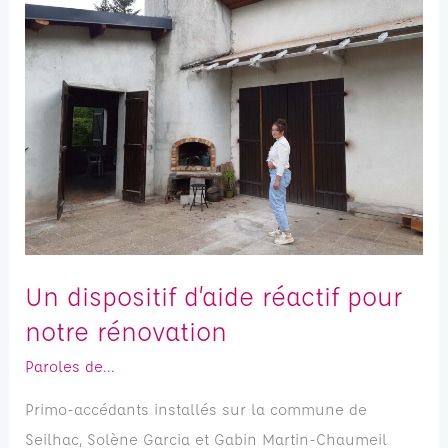
dispositif
d’aide
réactif
pour
notre
rénovation
Un dispositif d’aide réactif pour
notre rénovation
Paroles de...
Primo-accédants installés sur la commune de
Seilhac, Solène Garcia et Gabin Martin-Chaumeil