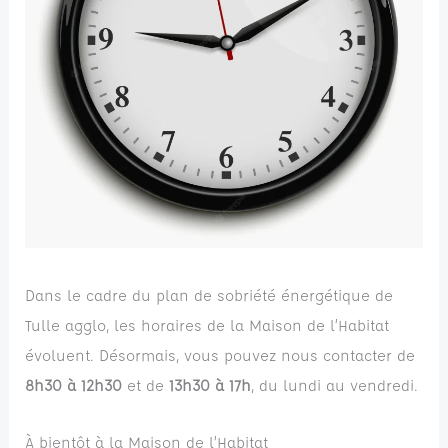
Dans le cadre du plan de sobriété énergétique de
Tulle agglo, les horaires de la Maison de l’Habitat
évoluent. Désormais, vous pouvez nous contacter de
8h30 à 12h30
et de
13h30 à 17h
, du lundi au vendredi.
À bientôt à la Maison de l’Habitat